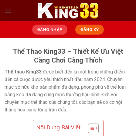
Skip
to
content
ĐĂNG NHẬP
ĐĂNG KÝ
Thể Thao King33 – Thiết Kế Ưu Việt
Càng Chơi Càng Thích
Thể thao King33
được biết đến là một trong những điểm
đến cá cược được yêu thích nhất đầu năm 2024. Chuyên
mục sở hữu kho sản phẩm đa dạng, phong phú về thể loại,
bảng kèo đa dạng cùng mức thưởng hậu hĩnh. Đến với
chuyên mục thể thao của chúng tôi, các bạn sẽ có cơ hội
thăng hoa cùng từng trận đấu.
Nội Dung Bài Viết