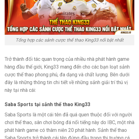
Tổng hợp các sảnh cược thể thao King33 nổi bật nhất
Trở thành đối tác quan trọng của nhiều nhà phát hành game
hàng đầu thế giới, King33 mang đến cho các bạn loạt sảnh
cược thể thao phong phú, đa dạng và chất lượng. Bên dưới
đây là những thông tin chi tiết về những sảnh giải trí thú vị
này tại nhà cái:
Saba Sports tại sảnh thể thao King33
Saba Sports là một cái tên đã quá quen thuộc đối với người
chơi thể thao, sân chơi bóng đá nổi tiếng này do IBC, một nhà
phát hành game có thâm niên 20 phát hành. Sảnh thể thao
Saba Sports trở thành cái tên đứng đầu trong thị trường cá