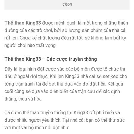
chọn
Thể thao King33
được mệnh danh là một trong những thiên
đường của các trò chơi, bởi số lượng sản phẩm của nhà cái
rất lớn. Chưa kể chất lượng đều rất tốt, sẽ không làm bất kỳ
người chơi nào thất vọng.
Thể thao King33 – Các cược truyền thống
Đây là loại hình đặt cược vào các bộ môn được tổ chức thi
đấu ở ngoài đời thực. Khi lên King33 nhà cái sẽ sét kèo cho
từng trận tranh tài để bet thủ dựa vào đó đặt tiền. Kết quả
cuối cùng sẽ dựa vào diễn biến của trận cầu để xác định
thắng, thua và hòa.
Cá cược thể thao truyền thống tại King33 rất phổ biến và
được nhiều người yêu thích. Tại nhà cái bạn có thể thử sức
với một vài bộ môn nổi bật như: