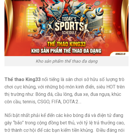
Kho sản phẩm thể thao đa dạng
Thể thao King33
nổi tiếng là sân chơi sở hữu số lượng trò
chơi cực khủng, với những bộ môn kinh điển, siêu HOT trên
thị trường như: Bóng đá, cầu lông, đua xe, đua ngựa, khúc
côn cầu, tennis, CSGO, FIFA, DOTA:2…
Nổi bật nhất phải kể đến các kèo bóng đá và điện tử đang
gây “bão” trong cộng đồng bet thủ, với tỷ lệ trả thưởng cao,
trở thành cơ hội để các bạn kiếm tiền khủng. Điều đáng nói