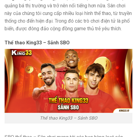
quảng bá thị trường và trở nên nổi tiếng hơn nữa. Sân chơi
này của chúng tôi cung cấp nhiều loại hình thể thao, từ truyền
thống cho đến hiện đại. Trong đó các trò chơi điện tử là phổ
biến, được đông đảo cộng đồng game thủ trẻ yêu thích.
Thể thao King33 – Sảnh SBO
Thể thao King33 – Sảnh SBO