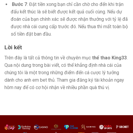
Bước 7
: Đặt tiền xong bạn chỉ cần chờ cho đến khi trận
đấu kết thúc là sẽ biết được kết quả cuối cùng. Nếu dự
đoán của bạn chính xác sẽ được nhận thưởng với tỷ lệ đã
được nhà cái cung cấp trước đó. Nếu thua thì mất toàn bộ
số tiền đặt ban đầu.
Lời kết
Trên đây là tất cả thông tin về chuyên mục
thể thao King33
.
Qua nội dung trong bài viết, có thể khẳng định nhà cái của
chúng tôi là một trong những điểm đến cá cược lý tưởng
dành cho anh em bet thủ. Tham gia đăng ký tài khoản ngay
hôm nay để có cơ hội nhận về nhiều phần quà thú vị.